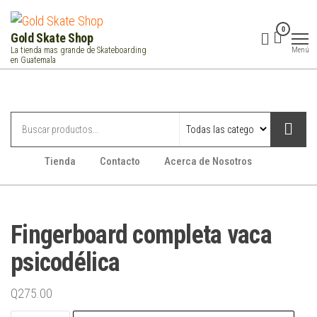
Saltar
al
0
Gold Skate Shop
contenido
Menú
La tienda mas grande de Skateboarding
en Guatemala
Categorías
Tienda
Contacto
Acerca de Nosotros
Fingerboard completa vaca
psicodélica
Q
275.00