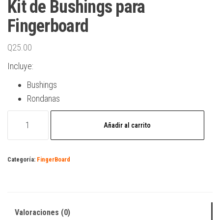
Kit de Bushings para
Fingerboard
Q
25.00
Incluye:
Bushings
Rondanas
Kit
Añadir al carrito
de
Bushings
para
Categoría:
FingerBoard
Fingerboard
cantidad
Valoraciones (0)