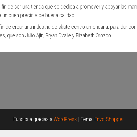
 fin de ser una tienda que se dedica a promover y apoyar las mar
a un buen precio y de buena calidad
fin de crear una industria de skate centro americana, para dar con
, que son Julio Ajin, Bryan Ovalle y Elizabeth Orozco.
Funciona gracias a
WordPress
|
Tema:
Envo Shopper