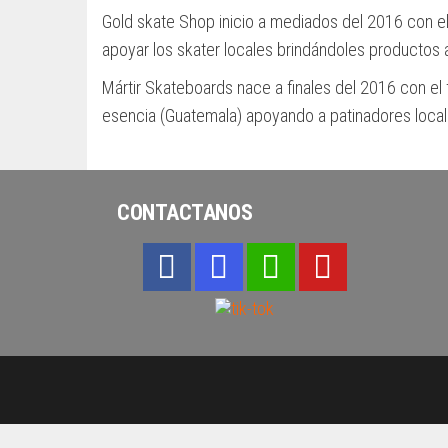
Gold skate Shop inicio a mediados del 2016 con el
apoyar los skater locales brindándoles productos 
Mártir Skateboards nace a finales del 2016 con el 
esencia (Guatemala) apoyando a patinadores locales
CONTACTANOS