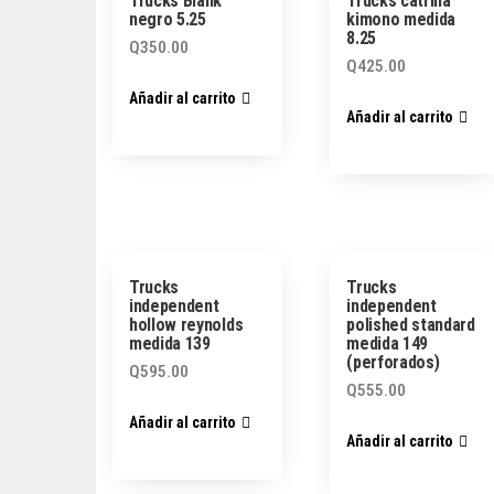
Trucks Blank
Trucks catrina
negro 5.25
kimono medida
8.25
Q
350.00
Q
425.00
Añadir al carrito
Añadir al carrito
Trucks
Trucks
independent
independent
hollow reynolds
polished standard
medida 139
medida 149
(perforados)
Q
595.00
Q
555.00
Añadir al carrito
Añadir al carrito