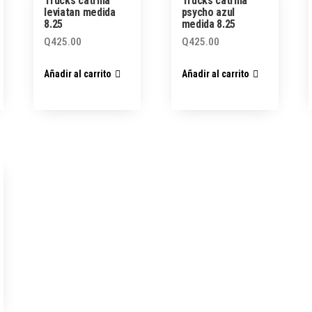
Trucks catrina
Trucks catrina
leviatan medida
psycho azul
8.25
medida 8.25
Q
425.00
Q
425.00
Añadir al carrito
Añadir al carrito