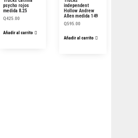
Trucks catrina
Trucks
psycho rojos
independent
medida 8.25
Hollow Andrew
Allen medida 149
Q
425.00
Q
595.00
Añadir al carrito
Añadir al carrito