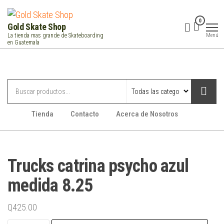
Saltar
al
0
Gold Skate Shop
contenido
Menú
La tienda mas grande de Skateboarding
en Guatemala
Categorías
Tienda
Contacto
Acerca de Nosotros
Trucks catrina psycho azul
medida 8.25
Q
425.00