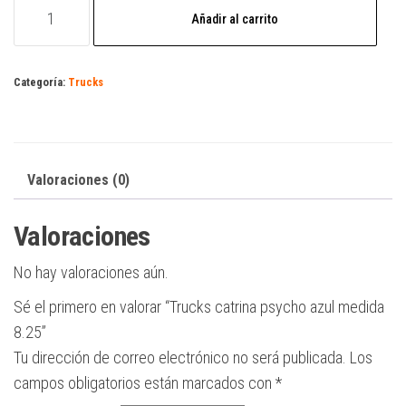
Trucks
Añadir al carrito
catrina
psycho
azul
Categoría:
Trucks
medida
8.25
cantidad
Valoraciones (0)
Valoraciones
No hay valoraciones aún.
Sé el primero en valorar “Trucks catrina psycho azul medida
8.25”
Tu dirección de correo electrónico no será publicada.
Los
campos obligatorios están marcados con
*