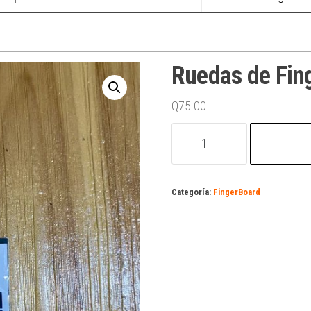
Ruedas de Fin
Q
75.00
Ruedas
de
Fingerboard
cantidad
Categoría:
FingerBoard