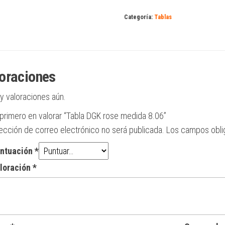
rose
medida
Categoría:
Tablas
8.06
cantidad
oraciones
y valoraciones aún.
 primero en valorar “Tabla DGK rose medida 8.06”
rección de correo electrónico no será publicada.
Los campos obli
untuación
*
aloración
*