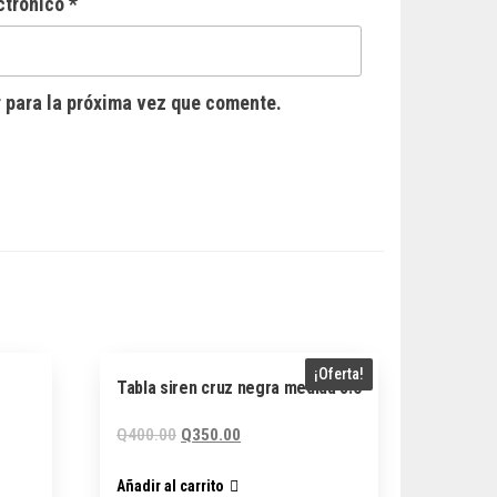
ctrónico
*
 para la próxima vez que comente.
¡Oferta!
Tabla siren cruz negra medida 8.0
El
El
Q
400.00
Q
350.00
precio
precio
Añadir al carrito
original
actual