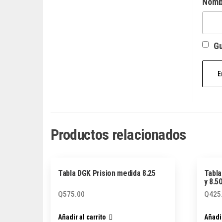
Nom
Gu
Productos relacionados
Tabla DGK Prision medida 8.25
Tabla
y 8.5
Q
575.00
Q
425
Añadir al carrito
Añadir