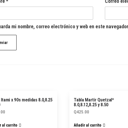
bre
*
Correo ele
arda mi nombre, correo electrónico y web en este navegador
 Itami x 90s medidas 8.0,8.25
Tabla Martir Quetzal*
0
8.0,8.12,8.25 y 8.50
.00
Q
425.00
 al carrito
Añadir al carrito