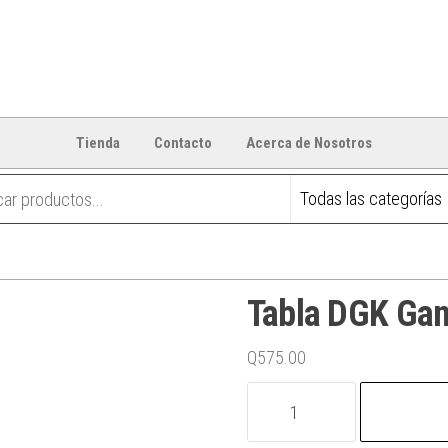
Tienda
Contacto
Acerca de Nosotros
Tabla DGK Gan
Q
575.00
Tabla
DGK