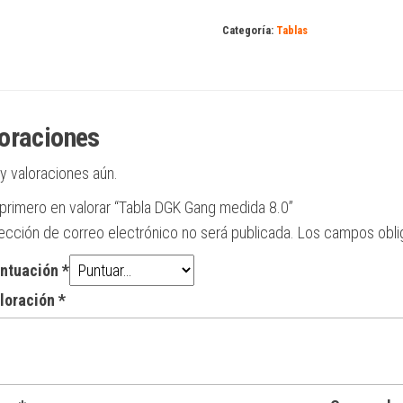
Gang
medida
Categoría:
Tablas
8.0
cantidad
oraciones
y valoraciones aún.
 primero en valorar “Tabla DGK Gang medida 8.0”
rección de correo electrónico no será publicada.
Los campos obli
untuación
*
aloración
*