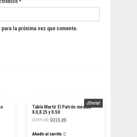
ctrónico
*
 para la próxima vez que comente.
¡Oferta!
as
Tabla Martir El Patrón medida
8.0,8.25 y 8.50
El
El
Q
399.00
Q
315.00
precio
precio
Añadir al carrito
original
actual