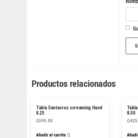
Nom
Gu
Productos relacionados
Tabla Santacruz screaming Hand
Tabla
8.25
8.50
Q
595.00
Q
425
Añadir al carrito
Añadir