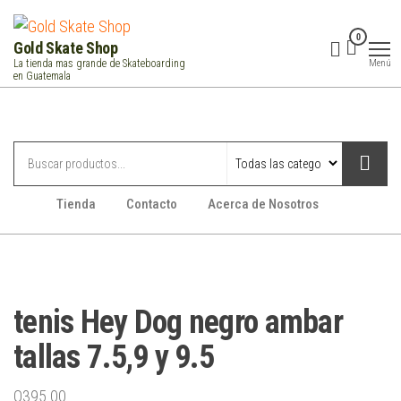
Saltar
al
0
Gold Skate Shop
contenido
Menú
La tienda mas grande de Skateboarding
en Guatemala
Categorías
Tienda
Contacto
Acerca de Nosotros
tenis Hey Dog negro ambar
tallas 7.5,9 y 9.5
Q
395.00