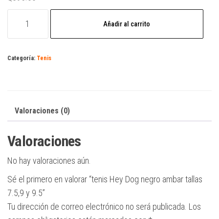
tenis
Añadir al carrito
Hey
Dog
negro
Categoría:
Tenis
ambar
tallas
7.5,9
y
Valoraciones (0)
9.5
Valoraciones
cantidad
No hay valoraciones aún.
Sé el primero en valorar “tenis Hey Dog negro ambar tallas
7.5,9 y 9.5”
Tu dirección de correo electrónico no será publicada.
Los