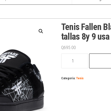
Tenis Fallen 
tallas 8y 9 usa
Q
695.00
Tenis
Fallen
Black/webbed-
cupsole
Categoría:
Tenis
tallas
8y
9
usa