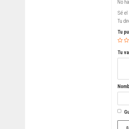
No ha
Sé el
Tu di
Tu p
Tu v
Nom
Gu