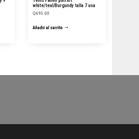
y 9
Tenis Fallen patriot
white/teal/Burgundy talla 7 usa
Q
695.00
Añadir al carrito