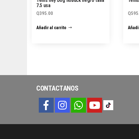
Tenis hey Dog nobuck negro talla
Tenis
7.5 usa
Q
395.00
Q
595
Añadir al carrito
Añadir
CONTACTANOS