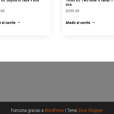
 és Sophisto talla 9 usa
Tenis és Two Nine 8 tallas 7 
usa
.00
Q
595.00
 al carrito
Añadir al carrito
Funciona gracias a
WordPress
|
Tema:
Envo Shopper