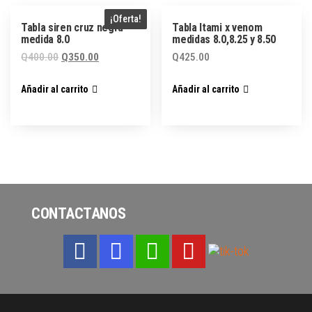
¡Oferta!
Tabla siren cruz negra
Tabla Itami x venom
medida 8.0
medidas 8.0,8.25 y 8.50
El
El
Q
400.00
Q
350.00
Q
425.00
precio
precio
Añadir al carrito
Añadir al carrito
original
actual
era:
es:
Q400.00.
Q350.00.
CONTACTANOS