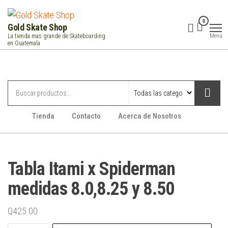
Saltar
al
0
Gold Skate Shop
contenido
Menú
La tienda mas grande de Skateboarding
en Guatemala
Categorías
Tienda
Contacto
Acerca de Nosotros
Tabla Itami x Spiderman
medidas 8.0,8.25 y 8.50
Q
425.00