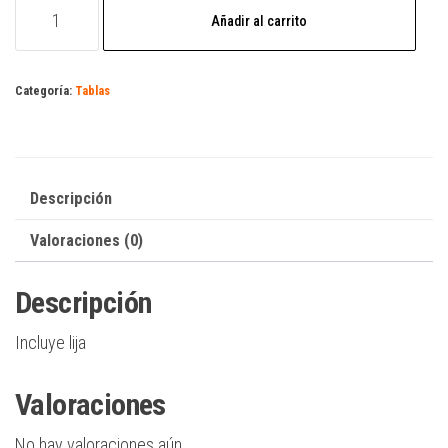
Tabla
Añadir al carrito
Itami
x
Spiderman
Categoría:
Tablas
medidas
8.0,8.25
y
8.50
Descripción
cantidad
Valoraciones (0)
Descripción
Incluye lija
Valoraciones
No hay valoraciones aún.