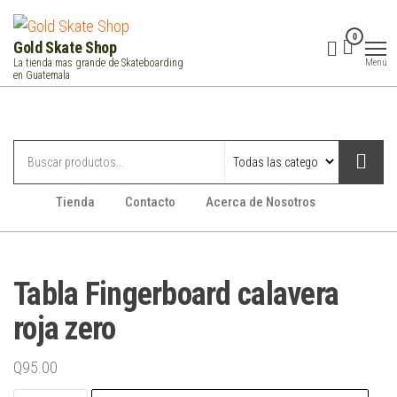
Saltar
al
0
Gold Skate Shop
contenido
Menú
La tienda mas grande de Skateboarding
en Guatemala
Categorías
Tienda
Contacto
Acerca de Nosotros
Tabla Fingerboard calavera
roja zero
Q
95.00