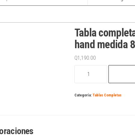
Tabla complet
hand medida 8
Q
1,190.00
Tabla
completa
Santacruz
screaming
Categoría:
Tablas Completas
hand
medida
8.25
cantidad
oraciones