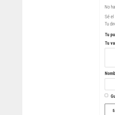
No ha
Sé el
Tu di
Tu p
Tu v
Nom
Gu