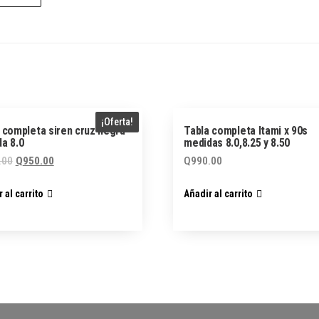
¡Oferta!
 completa siren cruz negra
Tabla completa Itami x 90s
a 8.0
medidas 8.0,8.25 y 8.50
El
El
.00
Q
950.00
Q
990.00
precio
precio
 al carrito
Añadir al carrito
original
actual
era:
es:
Q990.00.
Q950.00.