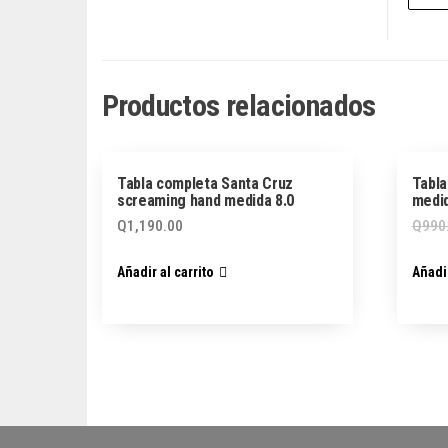
Productos relacionados
Tabla completa Santa Cruz
Tabla
screaming hand medida 8.0
medid
Q
1,190.00
Q
990
Añadir al carrito
Añadir