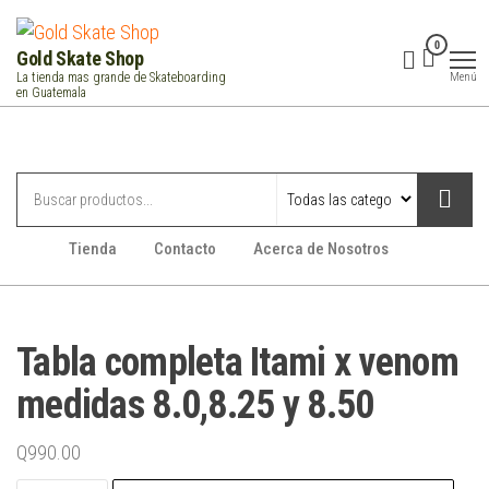
Saltar
al
0
Gold Skate Shop
contenido
Menú
La tienda mas grande de Skateboarding
en Guatemala
Categorías
Tienda
Contacto
Acerca de Nosotros
Tabla completa Itami x venom
medidas 8.0,8.25 y 8.50
Q
990.00