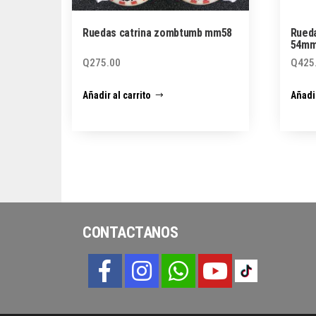
Ruedas catrina zombtumb mm58
Rueda
54m
Q
275.00
Q
425
Añadir al carrito
Añadir
CONTACTANOS