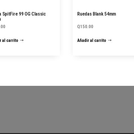
 SpitFire 99 OG Classic
Ruedas Blank 54mm
m
.00
Q
150.00
 al carrito
Añadir al carrito