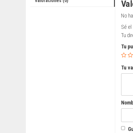
Valoraciones (0)
Val
No ha
Sé el
Tu di
Tu p
Tu v
Nom
Gu