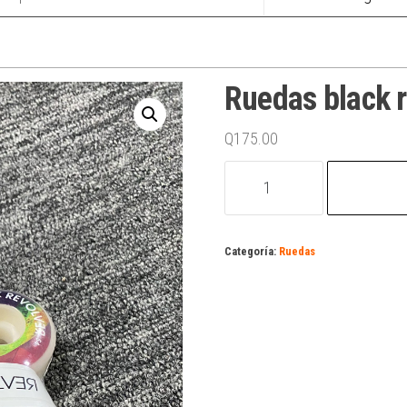
Ruedas black 
Q
175.00
Ruedas
black
revolver
pear
Categoría:
Ruedas
54mm
cantidad