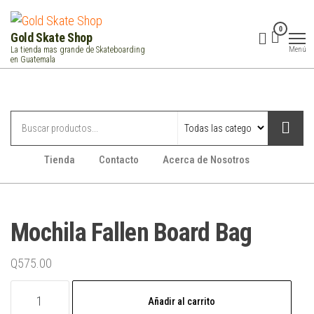
Saltar
al
0
Gold Skate Shop
contenido
Menú
La tienda mas grande de Skateboarding
en Guatemala
Categorías
Tienda
Contacto
Acerca de Nosotros
Mochila Fallen Board Bag
Q
575.00
Mochila
Añadir al carrito
Fallen