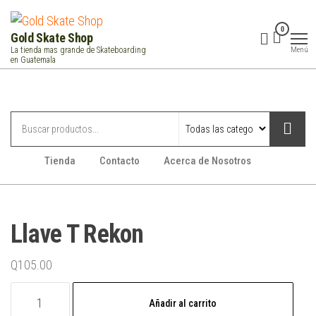
Saltar
al
0
Gold Skate Shop
contenido
Menú
La tienda mas grande de Skateboarding
en Guatemala
Categorías
Tienda
Contacto
Acerca de Nosotros
Llave T Rekon
Q
105.00
Llave
Añadir al carrito
T