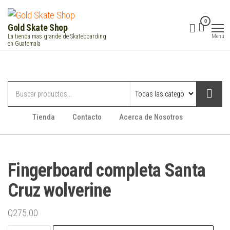
Saltar
al
0
Gold Skate Shop
contenido
Menú
La tienda mas grande de Skateboarding
en Guatemala
Categorías
Tienda
Contacto
Acerca de Nosotros
Fingerboard completa Santa
Cruz wolverine
Q
275.00