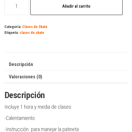
1
Añadir al carrito
CLASE
DE
SKATE
Categoría:
Clases de Skate
Etiqueta:
clases de skate
EN
SAN
PEDRITO
cantidad
Descripción
Valoraciones (0)
Descripción
Incluye 1 hora y media de clases:
-Calentamiento
-Instrucción para manejar la patineta