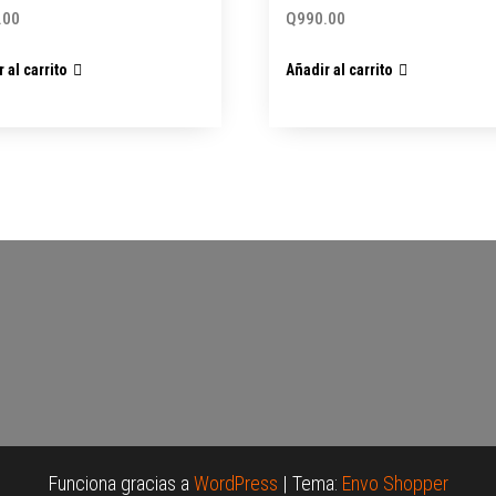
.00
Q
990.00
 al carrito
Añadir al carrito
Funciona gracias a
WordPress
|
Tema:
Envo Shopper