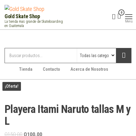
Saltar
al
0
Gold Skate Shop
contenido
Menú
La tienda mas grande de Skateboarding
en Guatemala
Categorías
Tienda
Contacto
Acerca de Nosotros
¡Oferta!
Playera Itami Naruto tallas M y
L
El
El
Q
150.00
Q
100.00