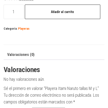
precio
precio
Playera
original
actual
Añadir al carrito
Itami
era:
es:
Naruto
Q150.00.
Q100.00.
tallas
Categoría:
Playeras
M
y
L
cantidad
Valoraciones (0)
Valoraciones
No hay valoraciones aún.
Sé el primero en valorar “Playera Itami Naruto tallas M y L”
Tu dirección de correo electrónico no será publicada.
Los
campos obligatorios están marcados con
*