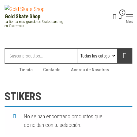
Saltar
al
0
Gold Skate Shop
contenido
Menú
La tienda mas grande de Skateboarding
en Guatemala
Categorías
Tienda
Contacto
Acerca de Nosotros
STIKERS
No se han encontrado productos que
coincidan con tu selección.